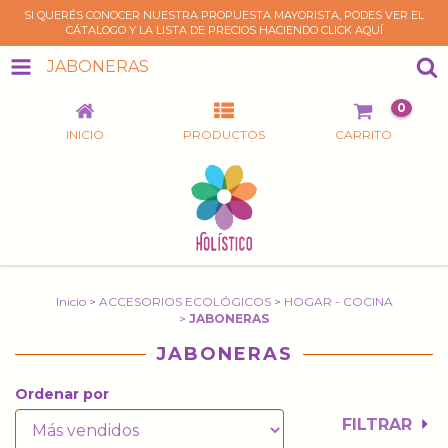
SI QUERÉS CONOCER NUESTRA PROPUESTA MAYORISTA, PODES VER EL
CÁTALOGO Y LA LISTA DE PRECIOS HACIENDO CLICK AQUÍ
JABONERAS
0
INICIO
PRODUCTOS
CARRITO
Inicio
>
ACCESORIOS ECOLÓGICOS
>
HOGAR - COCINA
>
JABONERAS
JABONERAS
Ordenar por
FILTRAR