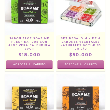
JABON ALOE SOAP ME
SET REGALO MIX DE 4
FRESH NATURE CON
JABONES VEGETALES
ALOE VERA CALENDULA
NATURALES BOTI-K 85
90GR
GR C/U
$18.000
$50.000