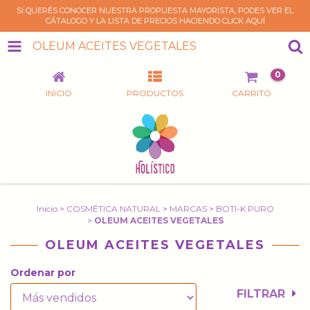
SI QUERÉS CONOCER NUESTRA PROPUESTA MAYORISTA, PODES VER EL
CÁTALOGO Y LA LISTA DE PRECIOS HACIENDO CLICK AQUÍ
OLEUM ACEITES VEGETALES
0
INICIO
PRODUCTOS
CARRITO
Inicio
>
COSMÉTICA NATURAL
>
MARCAS
>
BOTI-K PURO
>
OLEUM ACEITES VEGETALES
OLEUM ACEITES VEGETALES
Ordenar por
FILTRAR