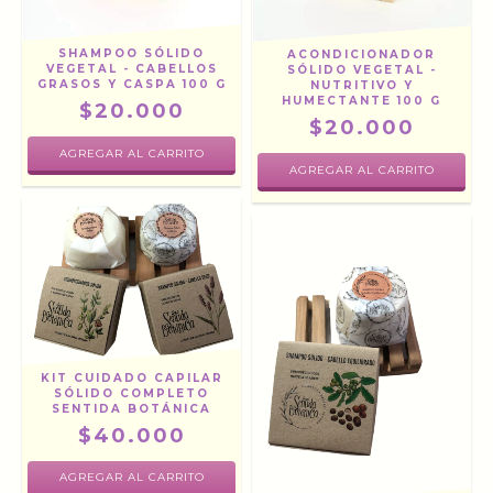
SHAMPOO SÓLIDO
ACONDICIONADOR
VEGETAL - CABELLOS
SÓLIDO VEGETAL -
GRASOS Y CASPA 100 G
NUTRITIVO Y
HUMECTANTE 100 G
$20.000
$20.000
KIT CUIDADO CAPILAR
SÓLIDO COMPLETO
SENTIDA BOTÁNICA
$40.000
AGREGAR AL CARRITO