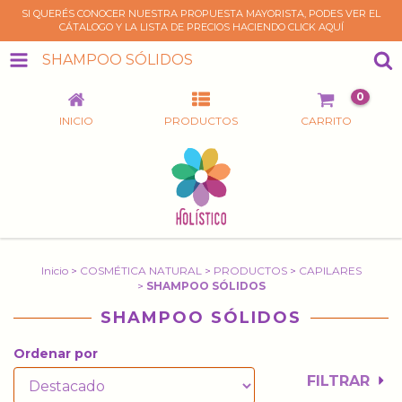
SI QUERÉS CONOCER NUESTRA PROPUESTA MAYORISTA, PODES VER EL
CÁTALOGO Y LA LISTA DE PRECIOS HACIENDO CLICK AQUÍ
SHAMPOO SÓLIDOS
0
INICIO
PRODUCTOS
CARRITO
Inicio
>
COSMÉTICA NATURAL
>
PRODUCTOS
>
CAPILARES
>
SHAMPOO SÓLIDOS
SHAMPOO SÓLIDOS
Ordenar por
FILTRAR