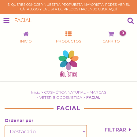
SI QUERÉS CONOCER NUESTRA PROPUESTA MAYORISTA, PODES VER EL
CÁTALOGO Y LA LISTA DE PRECIOS HACIENDO CLICK AQUÍ
FACIAL
0
INICIO
PRODUCTOS
CARRITO
Inicio
>
COSMÉTICA NATURAL
>
MARCAS
>
VÉTER BIOCOSMÉTICA
>
FACIAL
FACIAL
Ordenar por
FILTRAR