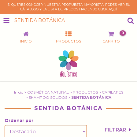
SI QUERÉS CONOCER NUESTRA PROPUESTA MAYORISTA, PODES VER EL
CÁTALOGO Y LA LISTA DE PRECIOS HACIENDO CLICK AQUÍ
SENTIDA BOTÁNICA
0
INICIO
PRODUCTOS
CARRITO
Inicio
>
COSMÉTICA NATURAL
>
PRODUCTOS
>
CAPILARES
>
SHAMPOO SÓLIDOS
>
SENTIDA BOTÁNICA
SENTIDA BOTÁNICA
Ordenar por
FILTRAR