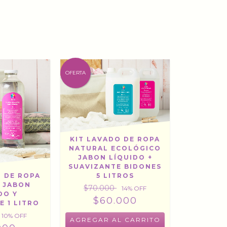
OFERTA
KIT LAVADO DE ROPA
NATURAL ECOLÓGICO
JABON LÍQUIDO +
SUAVIZANTE BIDONES
O DE ROPA
5 LITROS
 JABON
$70.000
14
% OFF
DO Y
$60.000
E 1 LITRO
10
% OFF
AGREGAR AL CARRITO