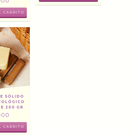
000
E SÓLIDO
COLÓGICO
E 200 GR
000
L CARRITO