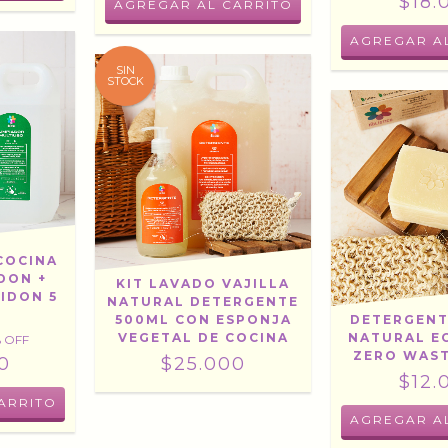
$18.
SIN
STOCK
 COCINA
DON +
KIT LAVADO VAJILLA
IDON 5
NATURAL DETERGENTE
500ML CON ESPONJA
DETERGENT
VEGETAL DE COCINA
NATURAL E
 OFF
ZERO WAST
0
$25.000
$12.
AGREGAR A