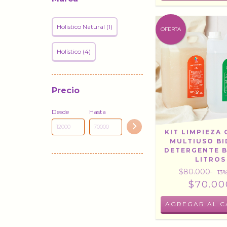
Holistico Natural (1)
OFERTA
Holístico (4)
Precio
Desde
Hasta
KIT LIMPIEZA
MULTIUSO BI
DETERGENTE B
LITROS
$80.000
13
%
$70.00