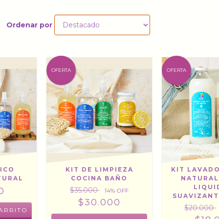
Ordenar por
OFERTA
OFERTA
TICO
KIT DE LIMPIEZA
KIT LAVAD
TURAL
COCINA BAÑO
NATURAL
LIQUI
0
$35.000
14
% OFF
SUAVIZANT
$30.000
$20.000