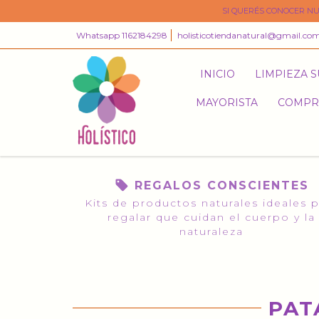
SI QUERÉS CONOCER NU
Whatsapp 1162184298
holisticotiendanatural@gmail.co
INICIO
LIMPIEZA 
MAYORISTA
COMPR
REGALOS CONSCIENTES
Kits de productos naturales ideales 
regalar que cuidan el cuerpo y la
naturaleza
PAT