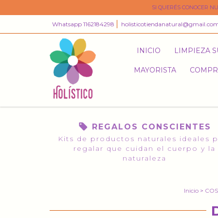
SI QUERÉS CONOCER NU
Whatsapp 1162184298
holisticotiendanatural@gmail.co
INICIO
LIMPIEZA 
MAYORISTA
COMPR
REGALOS CONSCIENTES
Kits de productos naturales ideales 
regalar que cuidan el cuerpo y la
naturaleza
Inicio
>
COS