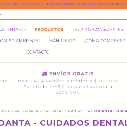
ESTRA PROPUESTA MAYORISTA, PODES VER EL CÁTALOGO Y LA LISTA DE PRECIO
m
SUSTENTABLE
PRODUCTOS
REGALOS CONSCIENTES
OMISO AMBIENTAL
MANIFIESTO
¿CÓMO COMPRAR?
CONTACTO
ENVÍOS GRATIS
para
Para CABA compra superior a $100.000
Para todo AMBA compra superior a
$200.000
CA NATURAL
>
MARCAS
>
SRI SRI TATTVA AYURVEDA
>
SUDANTA - CUID
DANTA - CUIDADOS DENTA