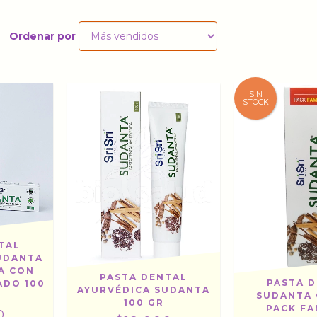
Ordenar por
SIN
STOCK
TAL
UDANTA
A CON
PASTA DENTAL
PASTA 
ADO 100
AYURVÉDICA SUDANTA
SUDANTA 
100 GR
PACK FA
0