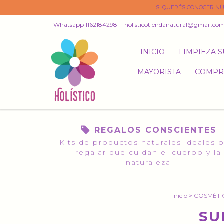
SI QUERÉS CONOCER NU
Whatsapp 1162184298
holisticotiendanatural@gmail.co
INICIO
LIMPIEZA 
MAYORISTA
COMPR
REGALOS CONSCIENTES
Kits de productos naturales ideales 
regalar que cuidan el cuerpo y la
naturaleza
Inicio
>
COSMÉTI
SU