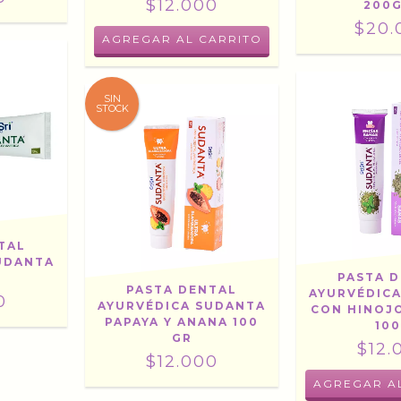
$12.000
200
$20.
SIN
STOCK
TAL
UDANTA
PASTA 
PASTA DENTAL
AYURVÉDIC
0
AYURVÉDICA SUDANTA
CON HINOJ
PAPAYA Y ANANA 100
10
GR
$12.
$12.000