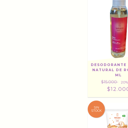
DESODORANTE 
NATURAL DE R
ML
$15.000
20
%
$12.00
SIN
STOCK