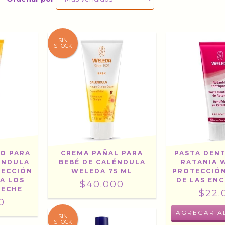
SIN
STOCK
CO PARA
CREMA PAÑAL PARA
PASTA DENT
ÉNDULA
BEBÉ DE CALÉNDULA
RATANIA 
TECCIÓN
WELEDA 75 ML
PROTECCIÓ
A LOS
DE LAS ENC
$40.000
LECHE
$22.
0
SIN
STOCK