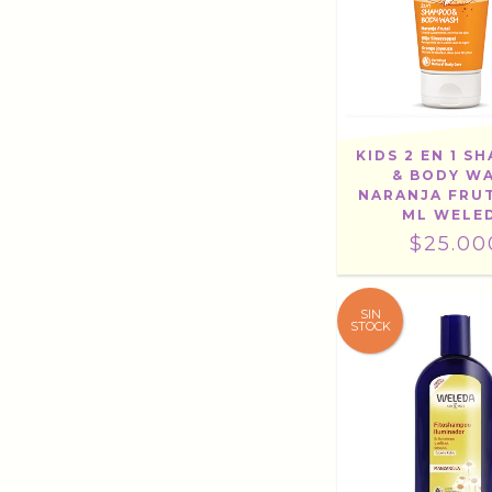
KIDS 2 EN 1 
& BODY W
NARANJA FRUT
ML WELE
$25.00
SIN
STOCK