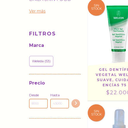
SIN
STOCK
Ver más
FILTROS
Marca
Weleda (53)
GEL DENTÍF
VEGETAL WEL
SUAVE, CUID
Precio
ENCÍAS 75
$22.00
Desde
Hasta
SIN
STOCK