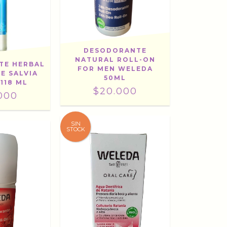
DESODORANTE
NATURAL ROLL-ON
TE HERBAL
FOR MEN WELEDA
E SALVIA
50ML
118 ML
$20.000
000
SIN
STOCK