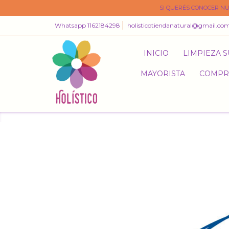
SI QUERÉS CONOCER NU
Whatsapp 1162184298
holisticotiendanatural@gmail.co
INICIO
LIMPIEZA 
MAYORISTA
COMPR