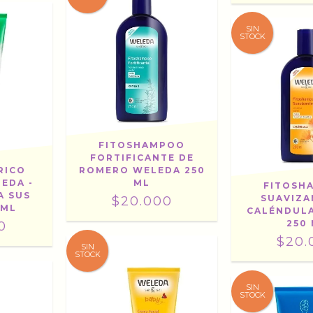
SIN
STOCK
FITOSHAMPOO
FORTIFICANTE DE
RICO
ROMERO WELEDA 250
EDA -
ML
FITOSH
A SUS
SUAVIZA
$20.000
 ML
CALÉNDUL
250
0
$20.
SIN
STOCK
SIN
STOCK