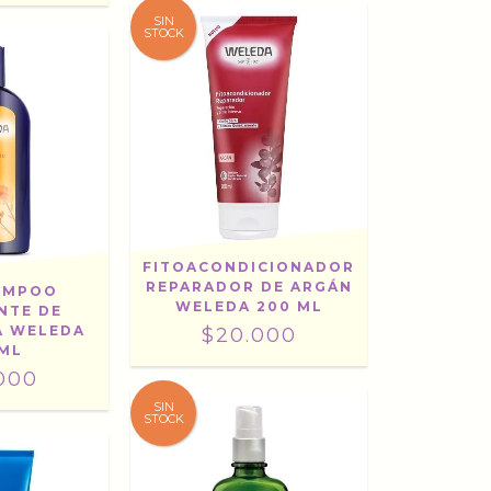
SIN
STOCK
FITOACONDICIONADOR
REPARADOR DE ARGÁN
AMPOO
WELEDA 200 ML
NTE DE
A WELEDA
$20.000
 ML
000
SIN
STOCK