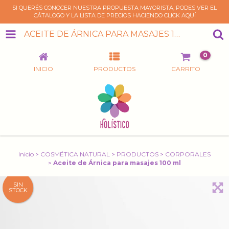
SI QUERÉS CONOCER NUESTRA PROPUESTA MAYORISTA, PODES VER EL
CÁTALOGO Y LA LISTA DE PRECIOS HACIENDO CLICK AQUÍ
ACEITE DE ÁRNICA PARA MASAJES 100 ML
0
INICIO
PRODUCTOS
CARRITO
Inicio
>
COSMÉTICA NATURAL
>
PRODUCTOS
>
CORPORALES
>
Aceite de Árnica para masajes 100 ml
SIN
STOCK