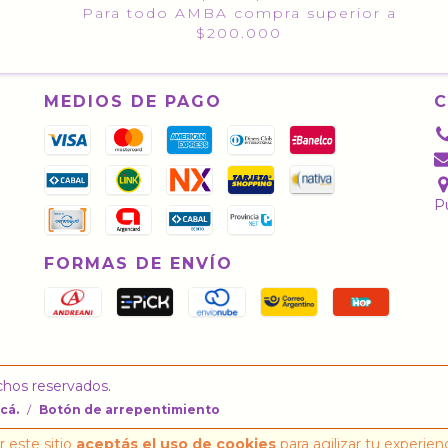
Para todo AMBA compra superior a
$200.000
MEDIOS DE PAGO
Pu
FORMAS DE ENVÍO
echos reservados.
cá.
/
Botón de arrepentimiento
 este sitio
aceptás el uso de cookies
para agilizar tu experien