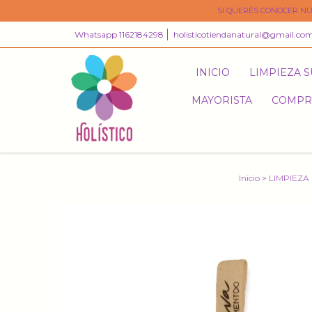
SI QUERÉS CONOCER NU
Whatsapp 1162184298
holisticotiendanatural@gmail.co
INICIO
LIMPIEZA 
MAYORISTA
COMPR
Inicio
>
LIMPIEZA