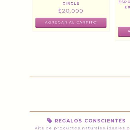
IEZA CON
ESP
CIRCLE
ERGENTE
E
$20.000
LE
0
REGALOS CONSCIENTES
Kits de productos naturales ideales 