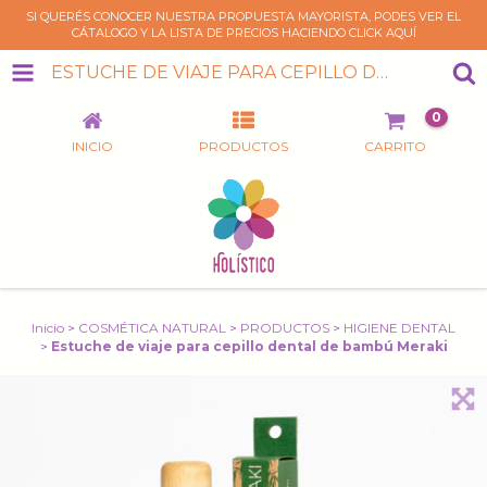
SI QUERÉS CONOCER NUESTRA PROPUESTA MAYORISTA, PODES VER EL
CÁTALOGO Y LA LISTA DE PRECIOS HACIENDO CLICK AQUÍ
ESTUCHE DE VIAJE PARA CEPILLO DENTAL DE BAMBÚ MERAKI
0
INICIO
PRODUCTOS
CARRITO
Inicio
>
COSMÉTICA NATURAL
>
PRODUCTOS
>
HIGIENE DENTAL
>
Estuche de viaje para cepillo dental de bambú Meraki