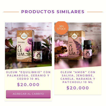
PRODUCTOS SIMILARES
SIN
STOCK
OLEUM "EQUILIBRIO" CON
OLEUM "AMOR" CON
PALMAROSA, GERANIO Y
SALVIA, JENGIBRE,
Y
CEDRO 10 ML
CANELA, NARANJA Y
PATCHOULI 10 ML
$20.000
$20.000