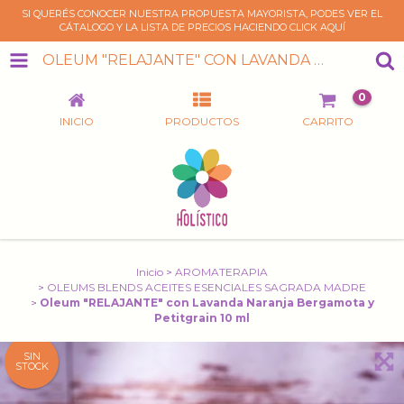
SI QUERÉS CONOCER NUESTRA PROPUESTA MAYORISTA, PODES VER EL
CÁTALOGO Y LA LISTA DE PRECIOS HACIENDO CLICK AQUÍ
OLEUM "RELAJANTE" CON LAVANDA NARANJA BERGAMOTA Y PETITGRAIN 10 ML
0
INICIO
PRODUCTOS
CARRITO
Inicio
>
AROMATERAPIA
>
OLEUMS BLENDS ACEITES ESENCIALES SAGRADA MADRE
>
Oleum "RELAJANTE" con Lavanda Naranja Bergamota y
Petitgrain 10 ml
SIN
STOCK